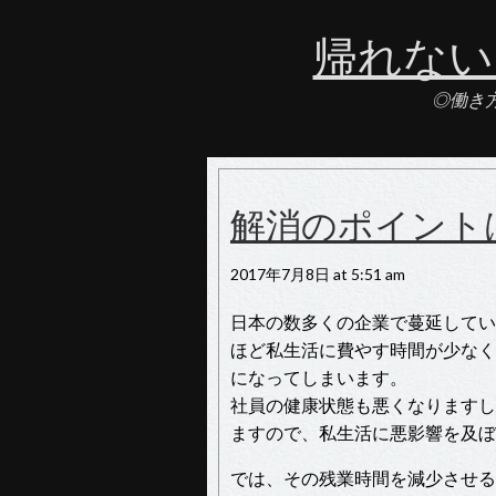
帰れない
◎働き
解消のポイント
2017年7月8日 at 5:51 am
日本の数多くの企業で蔓延してい
ほど私生活に費やす時間が少なく
になってしまいます。
社員の健康状態も悪くなりますし
ますので、私生活に悪影響を及ぼ
では、その残業時間を減少させる